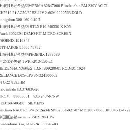
上海荆戈劲价热销WERMA 82847068 Blitzleuchte BM 230V AC CL
EH7610.21 AC50/60HZ 42V 2-60M 0000563 DOLD
konigdorn 300-160-Φ19.5
上海荆戈劲价热销 BTL5-E10-M0550-K-K05
Turck 3052394 DEMO-KIT MICRO-SCREEN
PHOENIX 1916847
OTT-JAKOB 95600 49792
上海荆戈劲价热销PHOENIX 1973589
荆戈优势
热销
TWK RP13/150-L1
HEIDENHAIN海德汉 ID.Nr:309288-01 ROD431 1024
RELIANCE DDS-LPS SN.324100063
STORZ 8593HM
heidenhain ID:376836-20
KROM 88003851 VAS 240/-R/NW
6DD1684-0GH0 SIEMENS
Kirchner RA60 R1 3/4 2-12m3/h SN.02051-021-07 MD:2007 0085BN0045 D-4722
中国区
热销
siemens 3SE2120-1UW
heidenhain 3 m, KFId.-Nr. 360645-03