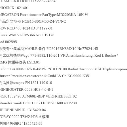
CLAMPEX KTR10511X22 6224664
PHOENIX 1621401
MEGATRON Potentiometer PartType:MD2203KA-10K-W
产品定义*P+F NCB15-30GM50-Z4-V1/NC
SEW ROD 466 1024 ID 341199-01
Turck WAKS8-10/S366 Nr:8019178
cod.802595
欧美专业集成商MAHLE 备件 PI23016RNSMX10 Nr:77924145
荆戈优势
热销
Wago 771-8982/116-201 VK Anschlussleitung. Kod I. Buchse /
EMG 探测接收头 LS13.01
Labom BX1008-SJ2N 0-4MPA PN10 DN100 Radial direction:316L Explosion-proo
Burster Praezisionsmesstechnik GmbH & Co KG 9900-K351
荆戈推荐strapex PN.1821.140.010
MINIBOOSTER-0003 HC3-4.0-B-1
SICK 1052490 A3M60B-BBP VERTRIEBSSET 02
Murrelektronik GmbH 867110 MST1600 400/230
HEIDENHAIN ID：315420-04
TORAY-0002 TSW2-H08-A 模组
中国区
热销
R241355425-99