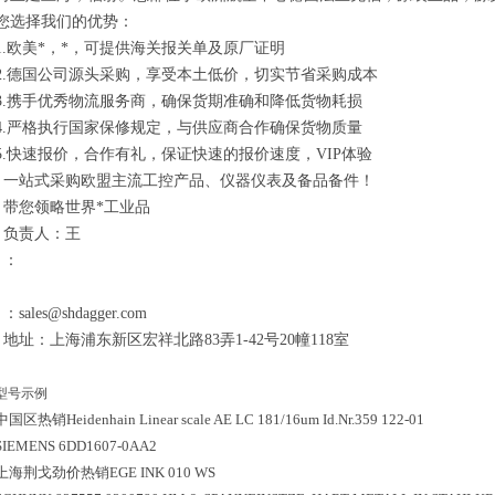
您选择我们的优势：
1.欧美*，*，可提供海关报关单及原厂证明
2.德国公司源头采购，享受本土低价，切实节省采购成本
3.携手优秀物流服务商，确保货期准确和降低货物耗损
4.严格执行国家保修规定，与供应商合作确保货物质量
5.快速报价，合作有礼，保证快速的报价速度，VIP体验
一站式采购欧盟主流工控产品、仪器仪表及备品备件！
带您领略世界*工业品
负责人：王
：
：sales@shdagger.com
地址：上海浦东新区宏祥北路83弄1-42号20幢118室
型号示例
中国区
热销
Heidenhain Linear scale AE LC 181/16um Id.Nr.359 122-01
SIEMENS 6DD1607-0AA2
上海荆戈劲价热销EGE INK 010 WS