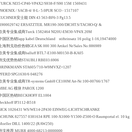
TURCK NI35-CP40-VP4X2/S938-F/S90 15M 1569431
PHOENIX / SACB-4/ 8-L- 5.0PUR SCO - 1517107
EUCHNER安士能 DIN 43 563-BF6-3 Pg13.5
R900029742 ERSATZTEIL MR190-300/DICHT.S/TACHO-Q/ &
欧美专业集成商Turck 1582464 NI20U-EM30-VP4X 20M
中国区
热销
lapp kabel Deutschland stifteinsatz 16 poli
上海荆戈劲价热销GEA SK 000 300 Artikel Nr/Sales No:886989
欧美专业集成商balluff BTL7-E100-M0150-B-KA05
荆戈优势
热销
STAUBLI RBE03.6906
BRINKMANN STA605/710-W9MVXZ+1207
PFERD SPG1630/6 048276
欧美专业集成商TR-systems GmbH CE100M Art-Nr:100-00766/1767
MBE AG 模块 PAROX 1200
中国区
热销
BECKHOFF EL1004
Beckhoff IP3112-B518
SICK 1026431 WS/WE14-2P430 EINWEG-LICHTSCHRANKE
SCHUNK 827557 0381634 RPE 100-X1000-Y1500-Z500-O Raumportal el. 10 kg
Moeller DILL 1400/22 (RAW250)
荆戈推荐 MURR 4000-68213-0000000