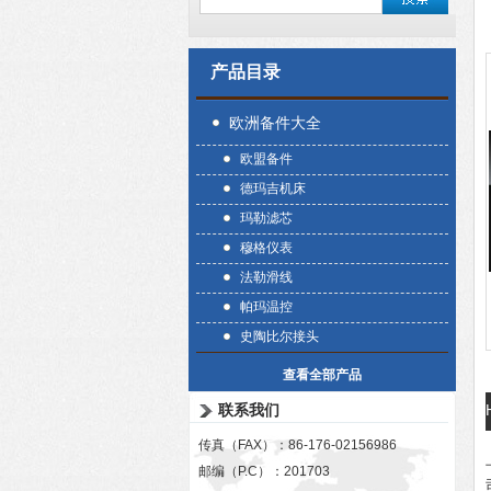
产品目录
欧洲备件大全
欧盟备件
德玛吉机床
玛勒滤芯
穆格仪表
法勒滑线
帕玛温控
史陶比尔接头
查看全部产品
联系我们
传真（FAX）：86-176-02156986
邮编（P.C）：201703