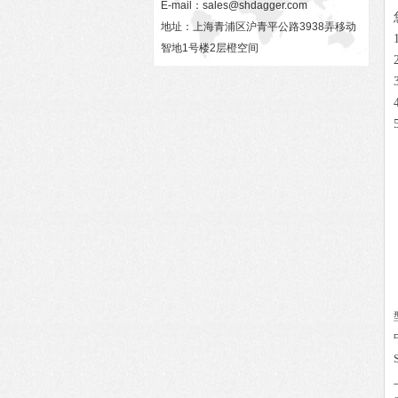
E-mail：
sales@shdagger.com
地址：上海青浦区沪青平公路3938弄移动
智地1号楼2层橙空间