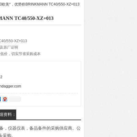
193欧美*，优势价BRINKMANN TC40/550-XZ+013
N TC40/550-XZ+013
0/550-XZ+013
单及原厂证明
土低价，切实节省采购成本
货期准确和降低货物耗损
供应商合作确保货物质量
的报价速度，VIP体验产品定义*banner
2
agger.com
的详细资料：
电设备，仪器仪表，备品备件的采购供应商。公
头采购。