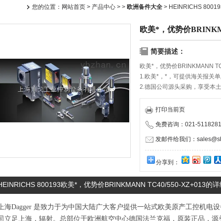
您的位置：
网站首页
>
产品中心
> >
欧洲备件大全
> HEINRICHS 800
欧美*，优势价BRINKMAN
简要描述：
欧美*，优势价BRINKMANN TC4
1.欧美*，*，可提供海关报关
2.德国公司源头采购，享受本
3.携手优秀物流服务商，确保
4.严格执行国家保修规定，与
打印当前页
5.快速报价，合作有礼，保证快速
免费咨询：021-5118281
3079080 LEDI
发邮件给我们：sales@shd
分享到：
HEINRICHS 800193欧美*，优势价BRINKMANN TC40/550-XZ+013
上海Dagger 是致力于为中国大陆广大客户提供一站式欧美原产工控机
司立足上海，辐射。总部位于欧洲航空中心德国法兰克福，原装正品，源