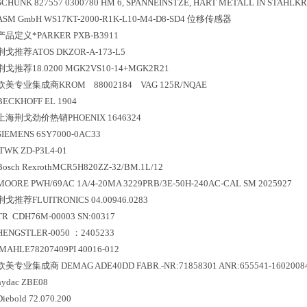
SCHUNK 827557 0300780 HM 6, SPANNEINSTZE, HART METALL IN STAHLK
ASM GmbH WS17KT-2000-R1K-L10-M4-D8-SD4 位移传感器
产品定义*PARKER PXB-B3911
荆戈推荐ATOS DKZOR-A-173-L5
荆戈推荐18.0200 MGK2VS10-14+MGK2R21
欧美专业集成商KROM 88002184 VAG 125R/NQAE
BECKHOFF EL 1904
上海荆戈劲价热销PHOENIX 1646324
SIEMENS 6SY7000-0AC33
TWK ZD-P3L4-01
Bosch RexrothMCR5H820ZZ-32/BM.1L/12
MOORE PWH/69AC 1A/4-20MA 3229PRB/3E-50H-240AC-CAL SM 2025927
荆戈推荐FLUITRONICS 04.00946.0283
TR CDH76M-00003 SN:00317
HENGSTLER-0050 ：2405233
MAHLE78207409PI 40016-012
欧美专业集成商 DEMAG ADE40DD FABR.-NR:71858301 ANR:655541-16020084-
hydac ZBE08
Diebold 72.070.200