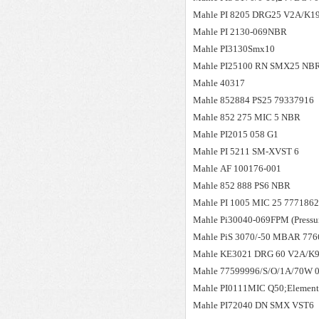
Mahle
PI 8205 DRG25 V2A/K1
Mahle
PI 2130-069NBR
Mahle
PI3130Smx10
Mahle
PI25100 RN SMX25 NBR
Mahle
40317
Mahle
852884 PS25 79337916
Mahle
852 275 MIC 5 NBR
Mahle
PI2015 058 G1
Mahle
PI 5211 SM-XVST 6
Mahle
AF 100176-001
Mahle
852 888 PS6 NBR
Mahle
PI 1005 MIC 25 777186
Mahle
Pi30040-069FPM (Press
Mahle
PiS 3070/-50 MBAR 776
Mahle
KE3021 DRG 60 V2A/K
Mahle
77599996/S/O/1A/70W 0
Mahle
PI0111MIC Q50;Element
Mahle
PI72040 DN SMX VST6