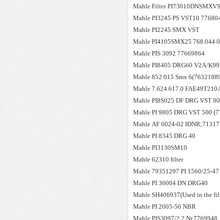
Mahle
Filter PI73010DNSMXV
Mahle
PI3245 PS VST10 77680
Mahle
PI2245 SMX VST
Mahle
PI4105SMX25 768.044.0
Mahle
PIS 3092 77669864
Mahle
PI8405 DRG60 V2A/K9
Mahle
852 015 Smx 6(7632188
Mahle
7.624.617.0 FAE49T210
Mahle
PI8S025 DF DRG VST 8
Mahle
PI 9805 DRG VST 500 (
Mahle
AF 6024-02 IDNR;7131
Mahle
PI 8345 DRG 40
Mahle
PI3130SM10
Mahle
62310 filter
Mahle
79351297 PI 1560/25-47
Mahle
PI 36004 DN DRG40
Mahle
SH406937(Used in the fi
Mahle
PI 2005-56 NBR
Mahle
PIS3097/2.2 Nr.7769948