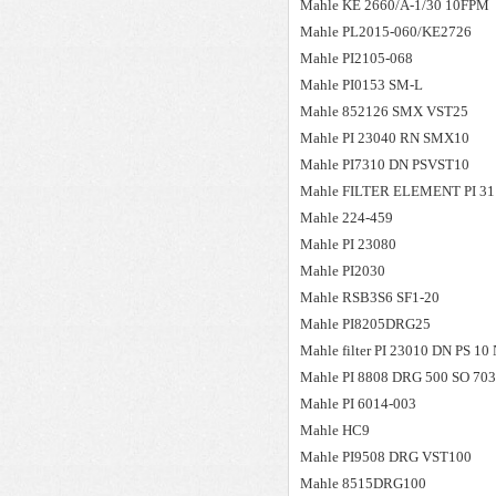
Mahle
KE 2660/A-1/30 10FPM
Mahle
PL2015-060/KE2726
Mahle
PI2105-068
Mahle
PI0153 SM-L
Mahle
852126 SMX VST25
Mahle
PI 23040 RN SMX10
Mahle
PI7310 DN PSVST10
Mahle
FILTER ELEMENT PI 3
Mahle
224-459
Mahle
PI 23080
Mahle
PI2030
Mahle
RSB3S6 SF1-20
Mahle
PI8205DRG25
Mahle
filter PI 23010 DN PS 1
Mahle
PI 8808 DRG 500 SO 70
Mahle
PI 6014-003
Mahle
HC9
Mahle
PI9508 DRG VST100
Mahle
8515DRG100