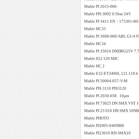
Mahle
PI 2015-060
Mahle
PIS 3092 0-5bar 24V
Mahle
PI 3411 EN：175301-80
Mahle
HC35
Mahle
PI 3608-060/ABL.G1/4 
Mahle
HC34
Mahle
PI 35010 DNDRG25V 7.7
Mahle
852 529 MIC
Mahle
HC 2
Mahle
E32-ET3406L.121.119.b
Mahle
PI 50004-057-V-M
Mahle
PIS 3110 PIS3120
Mahle
PI 2030-058 10μm
Mahle
PI 73025 DN SMX VST 
Mahle
PI 23 016 DN SMX 10N
Mahle
PHOTO
Mahle
PI2005-046NBR
Mahle
PI23010 RN SMX10