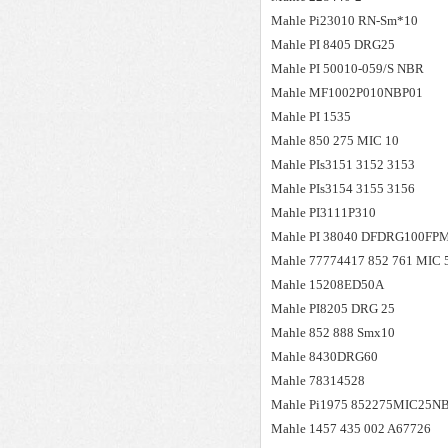
Mahle
Pi23010 RN-Sm*10
Mahle
PI 8405 DRG25
Mahle
PI 50010-059/S NBR
Mahle
MF1002P010NBP01
Mahle
PI 1535
Mahle
850 275 MIC 10
Mahle
PIs3151 3152 3153
Mahle
PIs3154 3155 3156
Mahle
PI3111P310
Mahle
PI 38040 DFDRG100FP
Mahle
77774417 852 761 MIC 
Mahle
15208ED50A
Mahle
PI8205 DRG 25
Mahle
852 888 Smx10
Mahle
8430DRG60
Mahle
78314528
Mahle
Pi1975 852275MIC25N
Mahle
1457 435 002 A67726