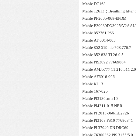
Mahle
DC168
Mahle
12613；Breathing filter
Mahle
PI-2005-068-EPDM
Mahle
E20030DN3025/V2A AL
Mahle
852761 PS6
Mahle
AF 6014-003
Mahle
852 519mic 768.776.7
Mahle
852 838 TI 26-0.5
Mahle
PIS3092 77669864
Mahle
AMJ5777 11.216.511 2.
Mahle
AF6016-006
Mahle
KL13
Mahle
167-025
Mahle
PI3130sm-x10
Mahle
PI4211-015 NBR
Mahle
PI 2015-060/KE2726
Mahle
PI3108 PS10 77680341
Mahle
PI 37040 DN DRG60
Mahle
76300362 PIS 3155/5,0