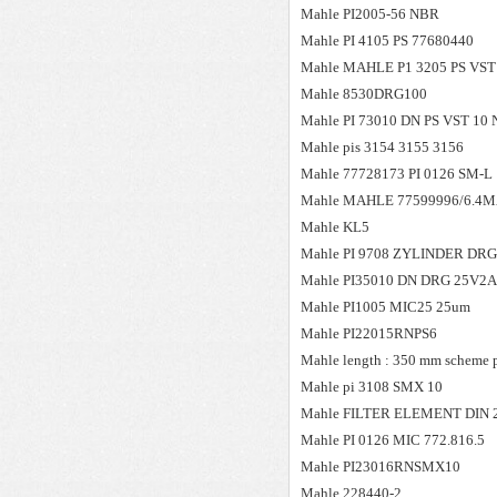
Mahle
PI2005-56 NBR
Mahle
PI 4105 PS 77680440
Mahle
MAHLE P1 3205 PS VST
Mahle
8530DRG100
Mahle
PI 73010 DN PS VST 1
Mahle
pis 3154 3155 3156
Mahle
77728173 PI 0126 SM-L
Mahle
MAHLE 77599996/6.4
Mahle
KL5
Mahle
PI 9708 ZYLINDER DRG
Mahle
PI35010 DN DRG 25V2A
Mahle
PI1005 MIC25 25um
Mahle
PI22015RNPS6
Mahle
length : 350 mm scheme p
Mahle
pi 3108 SMX 10
Mahle
FILTER ELEMENT DIN 2
Mahle
PI 0126 MIC 772.816.5
Mahle
PI23016RNSMX10
Mahle
228440-2