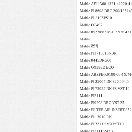
Mahle
AF11360-1321-41220-419
Mahle
PI 8608 DRG 200(18514
Mahle
PI-3105PS10
Mahle
OC497
Mahle
852 968 SM-L 7.976.421
Mahle
Mahle
型号
Mahle
PI3715013NBR
Mahle
8445DRG60
Mahle
OX398D ECO
Mahle
ABZFE-R0100-06-1X/M
Mahle
PI 25004 DN 826.094.5
Mahle
PI 73025 DN PS VST 10
Mahle
PI2111
Mahle
PI9208 DRG VST 25
Mahle
FILTER AIR INSERT 852
Mahle
PI 13010 RN
Mahle
PI 3211 SMXVST10
Mahle
PI2111SMX3