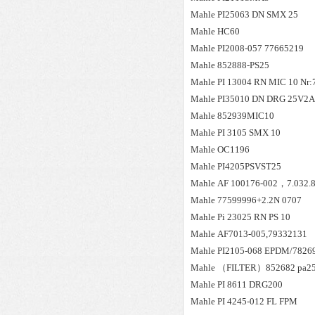
Mahle
PI25063 DN SMX 25
Mahle
HC60
Mahle
PI2008-057 77665219
Mahle
852888-PS25
Mahle
PI 13004 RN MIC 10 Nr
Mahle
PI35010 DN DRG 25V2A
Mahle
852939MIC10
Mahle
PI 3105 SMX 10
Mahle
OC1196
Mahle
PI4205PSVST25
Mahle
AF 100176-002，7.032.8
Mahle
77599996+2.2N 0707
Mahle
Pi 23025 RN PS 10
Mahle
AF7013-005,79332131
Mahle
PI2105-068 EPDM/7826
Mahle
（FILTER）852682 pa2
Mahle
PI 8611 DRG200
Mahle
PI 4245-012 FL FPM