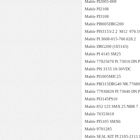
Mahle
PI2005-069
Mahle
PI2108
Mahle
PI3108
Mahle
PI8605DRG200
Mahle
PIS3153/2.2 M12 976.1
Mahle
PI 3608-015-766.628.2
Mahle
DRG200 (185143)
Mahle
PI 4145 SM25
Mahle
77925670 Pi 73010 DN 
Mahle
PIS 3155 10-30VDC
Mahle
PI1005MIC25
Mahle
PI8315DRG40 NR.7768
Mahle
77930829 PI 73040 DN 
Mahle
PI3145PS10
Mahle
852 125 SMX 25 NBR 7 .
Mahle
76353619
Mahle
PI5105 SMX6
Mahle
9701285
Mahle
SEAL KIT PI 2105-2111