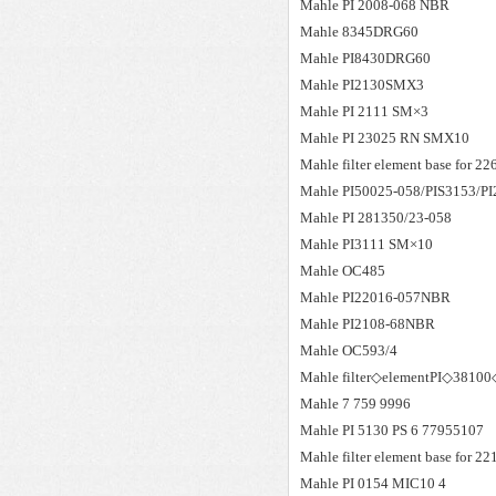
Mahle
PI 2008-068 NBR
Mahle
8345DRG60
Mahle
PI8430DRG60
Mahle
PI2130SMX3
Mahle
PI 2111 SM×3
Mahle
PI 23025 RN SMX10
Mahle
filter element base for 2
Mahle
PI50025-058/PIS3153/P
Mahle
PI 281350/23-058
Mahle
PI3111 SM×10
Mahle
OC485
Mahle
PI22016-057NBR
Mahle
PI2108-68NBR
Mahle
OC593/4
Mahle
filter◇elementPI◇38
Mahle
7 759 9996
Mahle
PI 5130 PS 6 77955107
Mahle
filter element base for 2
Mahle
PI 0154 MIC10 4