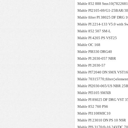
Mahle
852 888 Smx10(7822681
Mahle
PI2105-69/G1-25BAR/3
Mahle
filter PI 38025 DF DRG
Mahle
PI 2214-133 V5.0 with S
Mahle
852 507 SM-L
Mahle
PI 4205 PS VST25
Mahle
OC 168
Mahle
PI8330 DRG40
Mahle
PI 2030-057 NBR
Mahle
PI 2030-57
Mahle
PI72040 DN SMX VST16
Mahle
70315770;filter◇elem
Mahle
PI2030-065/US NBR 25
Mahle
PI5105 SMXB
Mahle
PI 8S025 DF DRG VST 
Mahle
852 760 PS6
Mahle
PI1108MIC10
Mahle
PI 23010 DN PS 10 NSR
Mahle
PIS 3170/0-16,24VDC 7