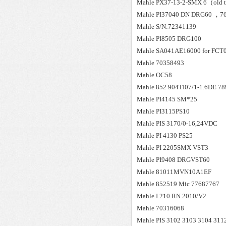
Mahle
PX37-13-2-SMX 6（old 
Mahle
PI37040 DN DRG60 ，7
Mahle
S/N:72341139
Mahle
PI8505 DRG100
Mahle
SA041AE16000 for FCT
Mahle
70358493
Mahle
OC58
Mahle
852 904TI07/1-1.6DE 7
Mahle
PI4145 SM*25
Mahle
PI3115PS10
Mahle
PIS 3170/0-16,24VDC
Mahle
PI 4130 PS25
Mahle
PI 2205SMX VST3
Mahle
PI9408 DRGVST60
Mahle
81011MVN10A1EF
Mahle
852519 Mic 77687767
Mahle
I 210 RN 2010/V2
Mahle
70316068
Mahle
PIS 3102 3103 3104 311