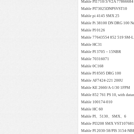
Mahle
PI1710/3/V2A 77866684
Mahle
PI73025DNPSVST10
Mahle
pi 4145 SMX 25
Mahle
Pi 38100 DN DRG 100 N
Mahle
PI 0126
Mahle
77643554 852 519 SM-L
Mahle
HC31
Mahle
PI 3705－15NBR
Mahle
70316071
Mahle
0C168
Mahle
PI 8505 DRG 100
Mahle
AF7424-221 200U
Mahle
KE 2660/A-1/30 1FPM
Mahle
852 761 PS 10, with data
Mahle
100174-010
Mahle
HC 60
Mahle
PI、5130、SMX、6
Mahle
PI3208 SMX VST10768
Mahle
PI 2030-58/PIS 3154-N