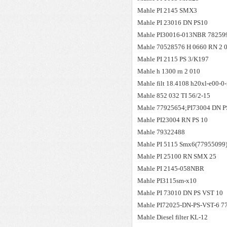
Mahle
PI 2145 SMX3
Mahle
PI 23016 DN PS10
Mahle
PI30016-013NBR 78259
Mahle
70528576 H 0660 RN 2
Mahle
PI 2115 PS 3/K197
Mahle
h 1300 rn 2 010
Mahle
filt 18.4108 h20xl-e00-0
Mahle
852 032 TI 56/2-15
Mahle
77925654;PI73004 DN P
Mahle
PI23004 RN PS 10
Mahle
79322488
Mahle
PI 5115 Smx6(77955099
Mahle
PI 25100 RN SMX 25
Mahle
PI 2145-058NBR
Mahle
PI3115sm-x10
Mahle
PI 73010 DN PS VST 10
Mahle
PI72025-DN-PS-VST-6 7
Mahle
Diesel filter KL-12