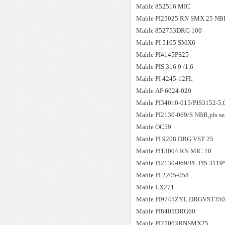
Mahle
852516 MIC
Mahle
PI25025 RN SMX 25 NB
Mahle
852753DRG 100
Mahle
PI 5105 SMX6
Mahle
PI4145PS25
Mahle
PIS 316 0 /1.6
Mahle
PI 4245-12FL
Mahle
AF 6024-020
Mahle
PI34010-015/PIS3152-5,
Mahle
PI2130-069/S NBR,pls see
Mahle
OC59
Mahle
PI 9208 DRG VST 25
Mahle
PI13004 RN MIC 10
Mahle
PI2130-069/PL PIS 311
Mahle
PI 2205-058
Mahle
LX271
Mahle
PI9745ZYL.DRGVST35
Mahle
PI8405DRG60
Mahle
PI25063RNSMX25