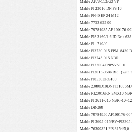
Mahle
AF73-113/G3 VP
Mahle
PI 23016 DN PS 10
Mahle
PN40 EP 24 M12
Mahle
7753.655.00
Mahle
79784935 AF 100176-002
Mahle
PIS 3160/1.6 ID-Nr：638
Mahle
PI 1710/ 9
Mahle
PI3730-015 FPM 8430 
Mahle
PI3745-015 NBR
Mahle
PI73004DNPSVST10
Mahle
PI2015-058NBR （with fi
Mahle
PI8530DRG100
Mahle
2.080D18DN PI3108SM
Mahle
RI23016RN SMX10 NBR7
Mahle
PI 3611-015 NBR -10+12
Mahle
DRG60
Mahle
79784950 AF100176-00
Mahle
PI 3605-015/RV+PI220
Mahle
76300321 PIS 3154/5,0