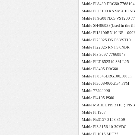
Mahle
PI 8430 DRG60 7768104
Mahle
PI 23100 RN SMX 10 N
Mahle
PI 9G08 NXG VST200 7
Mahle
SH406938(Used in the fi
Mahle
PI13100RN 10 NR-1000
Mahle
PI73025 DN PS VST10
Mahle
PI22025 RN PS 6NBR
Mahle
PIS 3097 77669948
Mahle
FILT 852519 SM-L25
Mahle
PI8405 DRG60
Mahle
PI 8545DRG100,100μn
Mahle
PI3608-060G1/4 FPM
Mahle
77599996
Mahle
PI4105 PS60
Mahle
MAHLE PIS 3110；PIS 3
Mahle
PI 1907
Mahle
PIs3157 3158 3159
Mahle
PIS 3156 10-30VDC
Mahle
PI 1015 MIC25