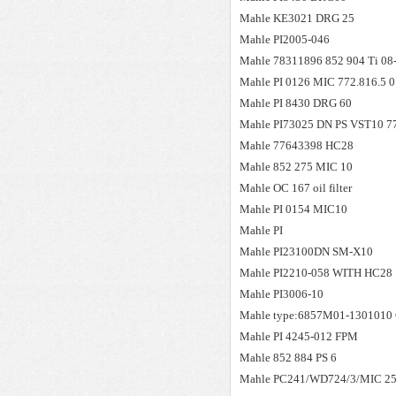
Mahle
KE3021 DRG 25
Mahle
PI2005-046
Mahle
78311896 852 904 Ti 08-
Mahle
PI 0126 MIC 772.816.5 
Mahle
PI 8430 DRG 60
Mahle
PI73025 DN PS VST10 7
Mahle
77643398 HC28
Mahle
852 275 MIC 10
Mahle
OC 167 oil filter
Mahle
PI 0154 MIC10
Mahle
PI
Mahle
PI23100DN SM-X10
Mahle
PI2210-058 WITH HC28
Mahle
PI3006-10
Mahle
type:6857M01-1301010 C
Mahle
PI 4245-012 FPM
Mahle
852 884 PS 6
Mahle
PC241/WD724/3/MIC 25