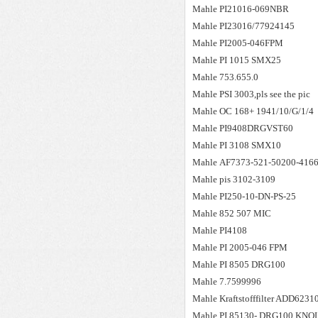
Mahle
PI21016-069NBR
Mahle
PI23016/77924145
Mahle
PI2005-046FPM
Mahle
PI 1015 SMX25
Mahle
753.655.0
Mahle
PSI 3003,pls see the pic
Mahle
OC 168+ 1941/10/G/1/4
Mahle
PI9408DRGVST60
Mahle
PI 3108 SMX10
Mahle
AF7373-521-50200-4166/
Mahle
pis 3102-3109
Mahle
PI250-10-DN-PS-25
Mahle
852 507 MIC
Mahle
PI4108
Mahle
PI 2005-046 FPM
Mahle
PI 8505 DRG100
Mahle
7.7599996
Mahle
Kraftstofffilter ADD6231
Mahle
PI 85130- DRG100 KNO