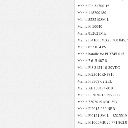
Mahle
PIS 31700-16
Mahle
118200180
Mahle
852519SM-L
Mahle
PI 50040
Mahle
852621Mic
Mahle
PI4108SMX25 768.045.7
Mahle
852 014 PS11
Mahle
handle for PI-3745-015
Mahle
7.615.487.6
Mahle
PIS 3154 10-30VDC
Mahle
PI23010RNPS10
Mahle
PIS3097/2.2EL
Mahle
AF 100174-010
Mahle
PI 2030-15/PIS3003
Mahle
77020191(OC 59)
Mahle
PI2015-060 NBR
Mahle
PI0121 SM-L；8525519
Mahle
PI1005MIC25 771.862.0