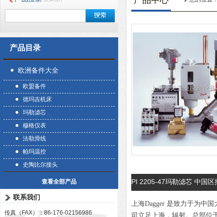
产品中心
产品目录
欧洲备件大全
欧盟备件
德玛吉机床
玛勒滤芯
穆格仪表
法勒滑线
帕玛温控
史陶比尔接头
PI 2205-47玛勒滤芯 中
查看全部产品
联系我们
上海Dagger 是致力于
传真（FAX）：86-176-02156986
司立足上海，辐射。总部位