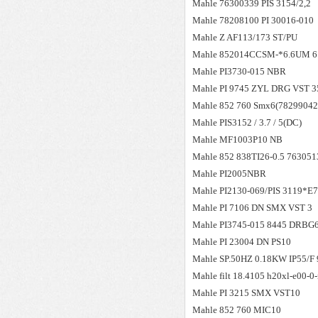
Mahle
76300339 PIS 3154/2,2
Mahle
78208100 PI 30016-010
Mahle
Z AF113/173 ST/PU
Mahle
852014CCSM-*6.6UM 61
Mahle
PI3730-015 NBR
Mahle
PI 9745 ZYL DRG VST 3
Mahle
852 760 Smx6(78299042
Mahle
PIS3152 / 3.7 / 5(DC)
Mahle
MF1003P10 NB
Mahle
852 838TI26-0.5 763051
Mahle
PI2005NBR
Mahle
PI2130-069/PIS 3119*E
Mahle
PI 7106 DN SMX VST 3
Mahle
PI3745-015 8445 DRBG6
Mahle
PI 23004 DN PS10
Mahle
SP.50HZ 0.18KW IP55/F 
Mahle
filt 18.4105 h20xl-e00-0
Mahle
PI 3215 SMX VST10
Mahle
852 760 MIC10