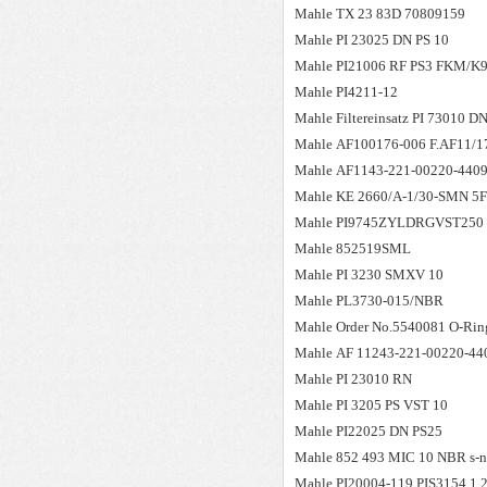
Mahle
TX 23 83D 70809159
Mahle
PI 23025 DN PS 10
Mahle
PI21006 RF PS3 FKM/
Mahle
PI4211-12
Mahle
Filtereinsatz PI 73010
Mahle
AF100176-006 F.AF11/1
Mahle
AF1143-221-00220-440
Mahle
KE 2660/A-1/30-SMN 5
Mahle
PI9745ZYLDRGVST250
Mahle
852519SML
Mahle
PI 3230 SMXV 10
Mahle
PL3730-015/NBR
Mahle
Order No.5540081 O-Rin
Mahle
AF 11243-221-00220-44
Mahle
PI 23010 RN
Mahle
PI 3205 PS VST 10
Mahle
PI22025 DN PS25
Mahle
852 493 MIC 10 NBR s-n
Mahle
PI20004-119,PIS3154,1.