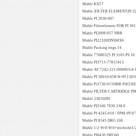
Mahle
KX57
Mahle
|FILTER ELEMENT|PI 32
Mahle
PI 2030-007
Mahle
Filterelement FOR PI 36
Mahle
PI2008-057 NBR
Mahle
PI22100DNSMX6
Mahle
Packing rings 14
Mahle
77680325 PI 3105 PS 10
Mahle
PI3715-77815415
Mahle
AF 7242-221-00000/G4 I
Mahle
PI 50010-058-N+PI 130
Mahle
Pi3730-015NBR Pi853
Mahle
FILTER CARTRIDGE PI
Mahle
23010DN
Mahle
PI3160 7939.338.0
Mahle
PI 4245-010 / FPM+PI 
Mahle
PI 8545 DRG 100
Mahle
1/2-W-0-W.0+stichrohr1/
Mahle
PI8430 DRG60