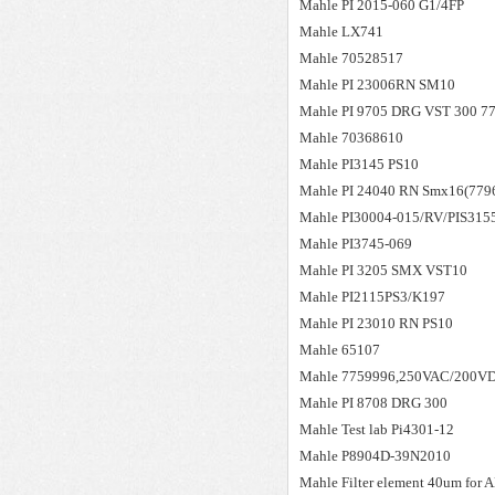
Mahle
PI 2015-060 G1/4FP
Mahle
LX741
Mahle
70528517
Mahle
PI 23006RN SM10
Mahle
PI 9705 DRG VST 300 7
Mahle
70368610
Mahle
PI3145 PS10
Mahle
PI 24040 RN Smx16(779
Mahle
PI30004-015/RV/PIS315
Mahle
PI3745-069
Mahle
PI 3205 SMX VST10
Mahle
PI2115PS3/K197
Mahle
PI 23010 RN PS10
Mahle
65107
Mahle
7759996,250VAC/200V
Mahle
PI 8708 DRG 300
Mahle
Test lab Pi4301-12
Mahle
P8904D-39N2010
Mahle
Filter element 40um for