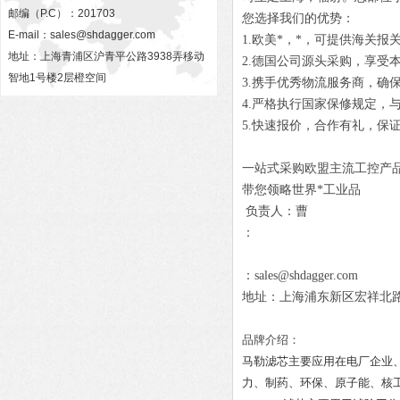
邮编（P.C）：201703
您选择我们的优势：
E-mail：
sales@shdagger.com
1.欧美*，*，可提供海关报
地址：上海青浦区沪青平公路3938弄移动
2.德国公司源头采购，享受
智地1号楼2层橙空间
3.携手优秀物流服务商，确
4.严格执行国家保修规定，
5.快速报价，合作有礼，保
一站式采购欧盟主流工控产
带您领略世界*工业品
负责人：曹
：
：sales@shdagger.com
地址：上海浦东新区宏祥北路83
品牌介绍：
马勒滤芯主要应用在电厂企业
力、制药、环保、原子能、核