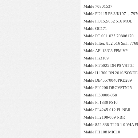
Mahle
70801537
Mahle
PI2115 PS 3/K197 ，797
Mahle
PI0152/852 516 MOL
Mahle
OC171
Mahle
FC-001-025 70806170
Mahle
Filter; 852 516 Sml; 77
Mahle
AF113/G3 FPM VP
Mahle
Pis3109
Mahle
PI75025 DN PS VST 25
Mahle
H 1300 RN 2010/SOND
Mahle
DE45570040PKD289
Mahle
PI 9208 DRGVSTN25
Mahle
PI50006-058
Mahle
PI 1330 PS10
Mahle
PI 4245-012 FL NBR
Mahle
PI 2108-069 NBR
Mahle
852 838 TI 26-1.0 V4A 
Mahle
PI1108 MIC10