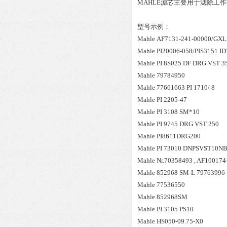
MAHLE滤芯主要用于滤除工
型号示例：
Mahle
AF7131-241-00000/GXLi
Mahle
PI20006-058/PIS3151 I
Mahle
PI 8S025 DF DRG VST 3
Mahle
79784950
Mahle
77661663 PI 1710/ 8
Mahle
PI 2205-47
Mahle
PI 3108 SM*10
Mahle
PI 9745 DRG VST 250
Mahle
PI8611DRG200
Mahle
PI 73010 DNPSVST10N
Mahle
Nr.70358493 , AF100174
Mahle
852968 SM-L 79763996
Mahle
77536550
Mahle
852968SM
Mahle
PI 3105 PS10
Mahle
HS050-09.75-X0