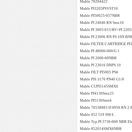
Mahle
78204422
Mahle
PI3205PSVST10
Mahle
PI50025-057NBR
Mahle
PI 24040 RN Smx16
Mahle
PI 3605-015/RV+PI 22
Mahle
PI 23006 RN PS 10N BN
Mahle
FILTER CARTRIDGE PI3
Mahle
PI 48006-060/G 1
Mahle
PI 2008-69NBR
Mahle
PI 23016 DNPS 10
Mahle
FILT PI5005 PS6
Mahle
PIS 3170 PN40 G1/8
Mahle
CUPI5145SMX6
Mahle
PI4130Smx25
Mahle
PI5130Smx6
Mahle
70538883 H 0950 RN 2 
Mahle
852 519 SM-L
Mahle
Typ.PI 3730-069 NBR E
Mahle
852014SMX6NBR