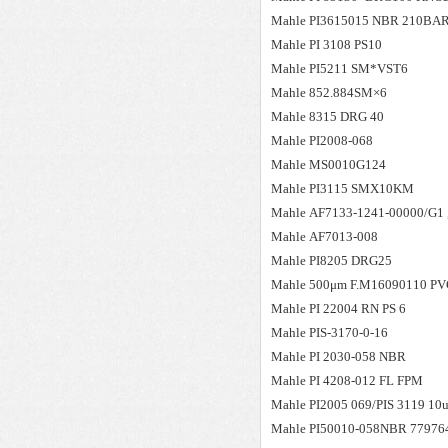
Mahle
PI3615015 NBR 210BA
Mahle
PI 3108 PS10
Mahle
PI5211 SM*VST6
Mahle
852.884SM×6
Mahle
8315 DRG 40
Mahle
PI2008-068
Mahle
MS0010G124
Mahle
PI3115 SMX10KM
Mahle
AF7133-1241-00000/G1 ,
Mahle
AF7013-008
Mahle
PI8205 DRG25
Mahle
500μm F.M16090110 P
Mahle
PI 22004 RN PS 6
Mahle
PIS-3170-0-16
Mahle
PI 2030-058 NBR
Mahle
PI 4208-012 FL FPM
Mahle
PI2005 069/PIS 3119 10
Mahle
PI50010-058NBR 77976