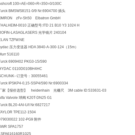
Ashcroft 100=AE=060=R=350=0/100C
Turck BMSWS8151-0/9 Nr:6904700
插头
OMRON zFv-Sh50 Elbatron GmbH
THALHEIM-0010
正确型号:ITD 21 B10 Y3 1024 H
ROFIN-LASAGLASERS
光学镜片 240104
ELAN TZFW.NE
hydac
压力变送器 HDA 3840-A-300-124（15m）
Murr 516110
Turck 6909402 PKG3-15/S90
HYDAC 0110D010BH4HC
SCHUNK--
订货号：30055461
Turck IPSKP4-0,15-SSP4/S90 Nr:6900334
厂家【报价选型】 heidenhain 光栅尺 3M cable ID:533631-03
Alfa Valvole
球阀 K20T-DN25 G1
Turck BL20-4AI-U/I Nr:6827217
TAYLOR TPE112-1504
079030022 102-PG9
附件
SWR SPA1757
1SFA616160R1025