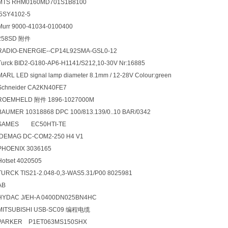
MTS RHM0160MD701S1B8100
5SY4102-5
Murr 9000-41034-0100400
258SD
附件
RADIO-ENERGIE--CP14L92SMA-GSL0-12
Turck BID2-G180-AP6-H1141/S212,10-30V Nr:16885
MARL LED signal lamp diameter 8.1mm / 12-28V Colour:green
Schneider CA2KN40FE7
ROEMHELD
附件 1896-1027000M
BAUMER 10318868 DPC 100/813.139/0..10 BAR/0342
SAMES EC50HTI-TE
DEMAG DC-COM2-250 H4 V1
PHOENIX 3036165
Hotset 4020505
TURCK TIS21-2.048-0,3-WAS5.31/P00 8025981
AB
HYDAC J/EH-A 0400DN025BN4HC
MITSUBISHI USB-SC09
编程电缆
PARKER P1ET063MS150SHX