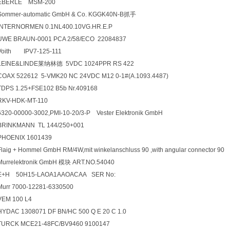
EBERLE MSM-200
Sommer-automatic GmbH & Co. KGGK40N-B
抓手
INTERNORMEN 0.1NL400.10VG.HR.E.P
UWE BRAUN-0001 PCA 2/58/ECO 22084837
Voith IPV7-125-111
LEINE&LINDE
莱纳林德 5VDC 1024PPR RS 422
COAX 522612 5-VMK20 NC 24VDC M12 0-1#(A.1093.4487)
TDPS 1.25+FSE102 B5b Nr.409168
RKV-HDK-MT-110
6320-00000-3002,PMI-10-20/3-P Vester Elektronik GmbH
BRINKMANN TL 144/250+001
PHOENIX 1601439
Flaig + Hommel GmbH RM/4W,mit winkelanschluss 90 ,with angular connector 90
Murrelektronik GmbH
模块 ART.NO.54040
E+H 50H15-LAOA1AAOACAA SER No:
Murr 7000-12281-6330500
VEM 100 L4
HYDAC 1308071 DF BN/HC 500 Q E 20 C 1.0
TURCK MCE21-48FC/BV9460 9100147