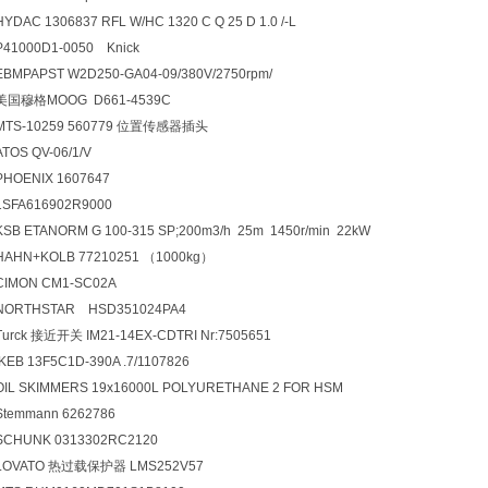
HYDAC 1306837 RFL W/HC 1320 C Q 25 D 1.0 /-L
P41000D1-0050 Knick
EBMPAPST W2D250-GA04-09/380V/2750rpm/
美国穆格MOOG D661-4539C
MTS-10259 560779
位置传感器插头
ATOS QV-06/1/V
PHOENIX 1607647
1SFA616902R9000
KSB ETANORM G 100-315 SP;200m3/h 25m 1450r/min 22kW
HAHN+KOLB 77210251
（1000kg）
CIMON CM1-SC02A
NORTHSTAR HSD351024PA4
Turck
接近开关 IM21-14EX-CDTRI Nr:7505651
KEB 13F5C1D-390A .7/1107826
OIL SKIMMERS 19x16000L POLYURETHANE 2 FOR HSM
Stemmann 6262786
SCHUNK 0313302RC2120
LOVATO
热过载保护器 LMS252V57