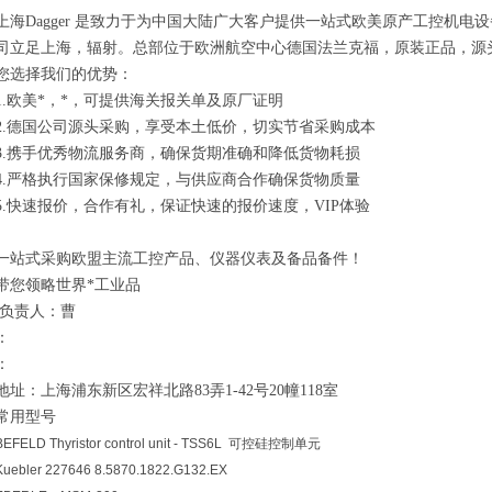
上海Dagger 是致力于为中国大陆广大客户提供一站式欧美原产工控机
司立足上海，辐射。总部位于欧洲航空中心德国法兰克福，原装正品，源
您选择我们的优势：
1.欧美*，*，可提供海关报关单及原厂证明
2.德国公司源头采购，享受本土低价，切实节省采购成本
3.携手优秀物流服务商，确保货期准确和降低货物耗损
4.严格执行国家保修规定，与供应商合作确保货物质量
5.快速报价，合作有礼，保证快速的报价速度，VIP体验
一站式采购欧盟主流工控产品、仪器仪表及备品备件！
带您领略世界*工业品
负责人：曹
：
：
地址：上海浦东新区宏祥北路83弄1-42号20幢118室
常用型号
BEFELD Thyristor control unit - TSS6L
可控硅控制单元
Kuebler 227646 8.5870.1822.G132.EX