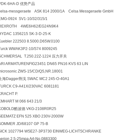
VDK-6HA-D
优势产品
celsa-messgeraete ASK 814 2000/1A Celsa Messgeraete GmbH
EMG-0924 SV1-10/32/315/1
REXROTH 4WE6H62/EG24N9K4
HYDAC 1356215 SK-3-D-25-K
Kuebler 222503 8.5000.D65W.0100
Turck WWAK3P2-10/S74 8009245
SCHMERSAL T.250.22Z-1224
压力开关
ARI ARMATURENFIG23451 DN65 PN16 KVS 63 LIN
microsonic ZWS-15/CD/QS,NR.18001
上海Dagger荆戈 SWAC MC2 245-O-40A1
TURCK C9-A41X/230VAC 6081181
KRACHT P.
EMHART M 066 643 21/3
KOBOLD
酷波德 VKG-2108R0R25
SEEMATZ EFN 525 XBO 230V-2000W
SOMMER JD/68107 GP 75-B
SICK 1027794 WSE27-3P3730 EINWEG-LICHTSCHRANKE
herion 2.5-25mpa Art-No.0883300