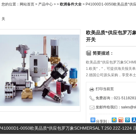
您的位置：
网站首页
>
产品中心
> >
欧洲备件大全
> P41000D1-0050欧美品质*供应
关
欧美品质*供应包罗万象SCHM
开关
简要描述：
欧美品质*供应包罗万象SCHMERSA
1.欧美*，*，可提供海关报关
2.德国公司源头采购，享受本
3.携手优秀物流服务商，确保
4.严格执行国家保修规定，与
打印当前页
5.快速报价，合作有礼，保证快
免费咨询：021-5118281
发邮件给我们：sales@shd
分享到：
P41000D1-0050欧美品质*供应包罗万象SCHMERSAL T.250.22Z-1