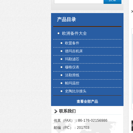
产品目录
欧洲备件大全
欧盟备件
德玛吉机床
玛勒滤芯
穆格仪表
法勒滑线
帕玛温控
史陶比尔接头
查看全部产品
联系我们
传真（FAX）：86-176-02156986
邮编（P.C）：201703