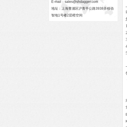
E-mail：
sales@shdagger.com
地址：上海青浦区沪青平公路3938弄移动
智地1号楼2层橙空间