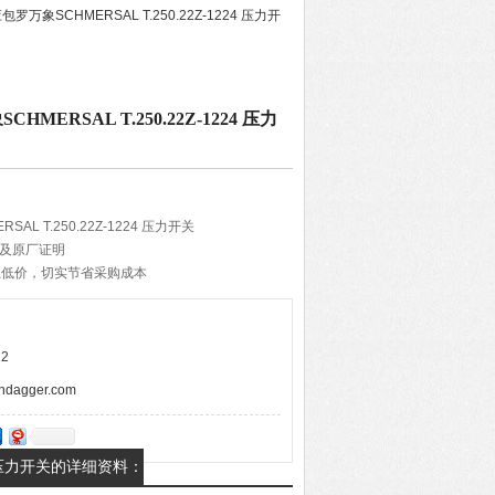
包罗万象SCHMERSAL T.250.22Z-1224 压力开
ERSAL T.250.22Z-1224 压力
L T.250.22Z-1224 压力开关
单及原厂证明
土低价，切实节省采购成本
货期准确和降低货物耗损
供应商合作确保货物质量
速的报价速度，VIP体验
2
agger.com
224 压力开关的详细资料：